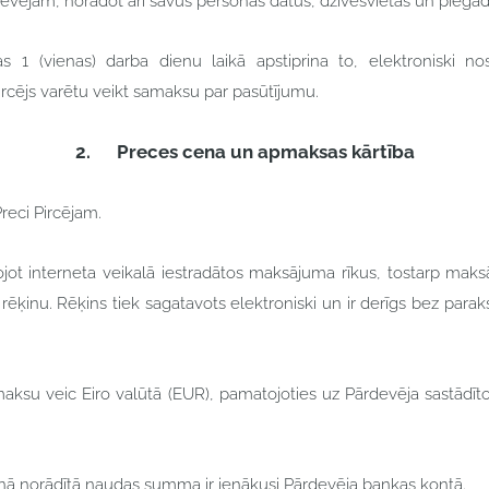
ējam, norādot arī savus personas datus, dzīvesvietas un piegāde
 1 (vienas) darba dienu laikā apstiprina to, elektroniski n
ircējs varētu veikt samaksu par pasūtījumu.
2.
Preces cena un apmaksas kārtība
reci Pircējam.
tojot interneta veikalā iestradātos maksājuma rīkus, tostarp ma
rēķinu. Rēķins tiek sagatavots elektroniski un ir derīgs bez para
aksu veic Eiro valūtā (EUR), pamatojoties uz Pārdevēja sastādīto
ķinā norādītā naudas summa ir ienākusi Pārdevēja bankas kontā.