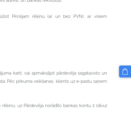
s adresi, un bankas rekvizītus.
osūtot Pircējam rēķinu (ar un bez PVN), ar visiem
ksājuma karti, vai apmaksājot pārdevēja sagatavoto un
ksta. Pēc pirkuma veikšanas, klients uz e-pastu saņem
 rēķinu, uz Pārdevēja norādīto bankas kontu 2 (divu)