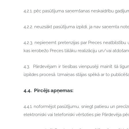
4.2.1. pēc pasūtījuma saņemšanas neskaidrību gadījumā t
4.2.2. neuzsākt pasūtījuma izpildi, ja nav saņemta not
4.2.3. nepieņemt pretenzijas par Preces neatbilstību u
kas ierobežo Preces tālāku realizāciju un/vai atdošan
4.3. Pārdevējam ir tiesības vienpusēji mainīt šā līg
izpildes procesā. Izmaiņas stājas spēkā ar to publicēša
4.4.
Pircējs apņemas:
4.4.1. noformējot pasūtījumu, sniegt patiesu un precīzu
elektroniski vai telefoniski vēršoties pie Pārdevēja pē