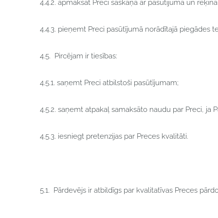
4.4.2. apmaksāt Preci saskaņā ar pasūtījumā un rēķin
4.4.3. pieņemt Preci pasūtījumā norādītajā piegādes t
4.5. Pircējam ir tiesības:
4.5.1. saņemt Preci atbilstoši pasūtījumam;
4.5.2. saņemt atpakaļ samaksāto naudu par Preci, ja P
4.5.3. iesniegt pretenzijas par Preces kvalitāti.
5.1.
Pārdevējs ir atbildīgs par kvalitatīvas Preces pārd