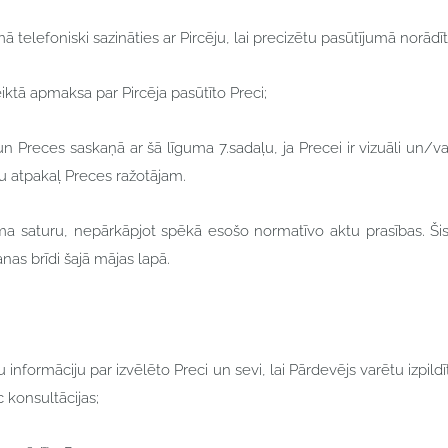
elefoniski sazināties ar Pircēju, lai precizētu pasūtījumā norādīto
eiktā apmaksa par Pircēja pasūtīto Preci;
n Preces saskaņā ar šā līguma 7.sadaļu, ja Precei ir vizuāli un/va
u atpakaļ Preces ražotājam.
uma saturu, nepārkāpjot spēkā esošo normatīvo aktu prasības. Ši
nas brīdi šajā mājas lapā.
 informāciju par izvēlēto Preci un sevi, lai Pārdevējs varētu izpil
c konsultācijas;