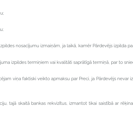
u;
u;
uma izpildes nosacījumu izmaiņām, ja laikā, kamēr Pārdevējs izpilda
sūtījuma izpildes termiņiem vai kvalitāti saprātīgā termiņā, par to sn
rcējam viņa faktiski veikto apmaksu par Preci, ja Pārdevējs nevar i
ciju, tajā skaitā bankas rekvizītus, izmantot tikai saistībā ar r