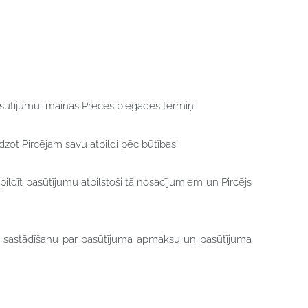
 pasūtījumu, mainās Preces piegādes termiņi;
iedzot Pircējam savu atbildi pēc būtības;
zpildīt pasūtījumu atbilstoši tā nosacījumiem un Pircējs
ēķina sastādīšanu par pasūtījuma apmaksu un pasūtījuma