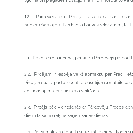
līguma un piegādes nosacījumiem, un nosūta to Pārdev
1.2. Pārdevējs pēc Pircēja pasūtījuma saņemšanas
nepieciešamajiem Pārdevēja bankas rekvizītiem, lai P
2.1. Preces cena ir cena, par kādu Pārdevējs pārdod P
2.2. Pircējam ir iespēja veikt apmaksu par Preci lie
Pircējam pa e-pastu nosūtīto pasūtījumam atbilstošo 
apstiprinājumu par pirkuma veikšanu.
2.3. Pircējs pēc vienošanās ar Pārdevēju Preces apm
dienu laikā no rēķina saņemšanas dienas.
2.4. Par samaksas dienu tiek uzskatīta diena, kad rē