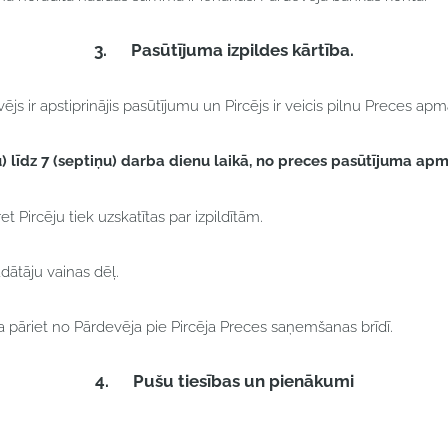
3.
Pasūtījuma izpildes kārtība.
vējs ir apstiprinājis pasūtījumu un Pircējs ir veicis pilnu Preces ap
) līdz 7 (septiņu) darba dienu laikā, no preces pasūtījuma ap
t Pircēju tiek uzskatītas par izpildītām.
dātāju vainas dēļ.
ība pāriet no Pārdevēja pie Pircēja Preces saņemšanas brīdī.
4.
Pušu tiesības un pienākumi