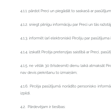
4.1.1. pārdot Preci un piegādāt to saskaņā ar pasūtījum
4.1.2. sniegt pilnīgu informāciju par Preci un tās ražotāj
4.1.3. informēt (arī elektroniski) Pircēju par pasūtīj
4.1.4. izskatīt Pircēja pretenzijas saistībā ar Preci, pa
4.1.5. ne vēlāk 30 (trīsdesmit) dienu laikā atmaksāt Pi
nav devis piekrišanu to izmaiņām;
4.1.6. Pircēja pasūtījumā norādīto personisko informā
izpildi.
4.2. Pārdevējam ir tiesības: