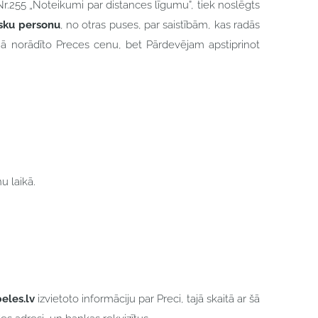
r.255 „Noteikumi par distances līgumu”, tiek noslēgts
zisku personu
, no otras puses, par saistībām, kas radās
inā norādīto Preces cenu, bet Pārdevējam apstiprinot
u laikā.
eles.lv
izvietoto informāciju par Preci, tajā skaitā ar šā