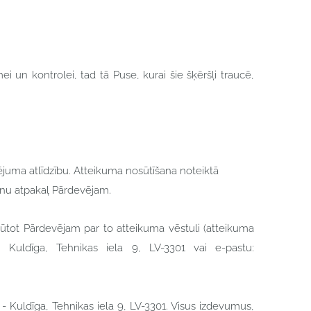
 un kontrolei, tad tā Puse, kurai šie šķēršļi traucē,
dējuma atlīdzību. Atteikuma nosūtīšana noteiktā
anu atpakaļ Pārdevējam.
osūtot Pārdevējam par to atteikuma vēstuli (atteikuma
i: Kuldīga, Tehnikas iela 9, LV-3301 vai e-pastu:
- Kuldīga, Tehnikas iela 9, LV-3301. Visus izdevumus,