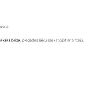
maksu.
maksas brīža
, piegādes laiku saskaņojot ar pircēju.