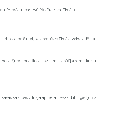
 informāciju par izvēlēto Preci vai Pircēju;
i tehniski bojājumi, kas radušies Pircēja vainas dēļ un
s nosacījums neattiecas uz tiem pasūtījumiem, kuri ir
dīt savas saistības pilnīgā apmērā, neskaidrību gadījumā