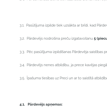
3.1. Pasūtījuma izpilde tiek uzsākta ar brīdi, kad Pārde
3.2. Pārdevējs nodrošina preču izgatavošanu
5 (piecu
3.3. Pēc pasūtījuma izpildīšanas Pārdevēja saistības pre
3.4. Pārdevējs nenes atbildību, ja prece kavējas piegā
3.5. Īpašuma tiesības uz Preci un ar to saistītā atbild
4.1.
Pārdevējs apņemas: