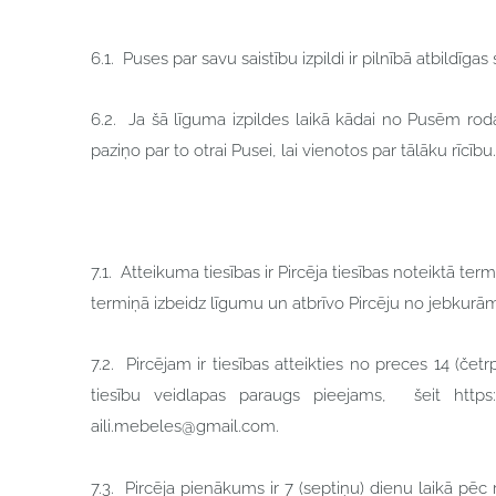
6.1. Puses par savu saistību izpildi ir pilnībā atbildī
6.2. Ja šā līguma izpildes laikā kādai no Pusēm roda
paziņo par to otrai Pusei, lai vienotos par tālāku rīcību.
7.1. Atteikuma tiesības ir Pircēja tiesības noteiktā 
termiņā izbeidz līgumu un atbrīvo Pircēju no jebkurā
7.2. Pircējam ir tiesības atteikties no preces 14 (č
tiesību veidlapas paraugs pieejams, šeit https:/
aili.mebeles@gmail.com
.
7.3. Pircēja pienākums ir 7 (septiņu) dienu laikā pē