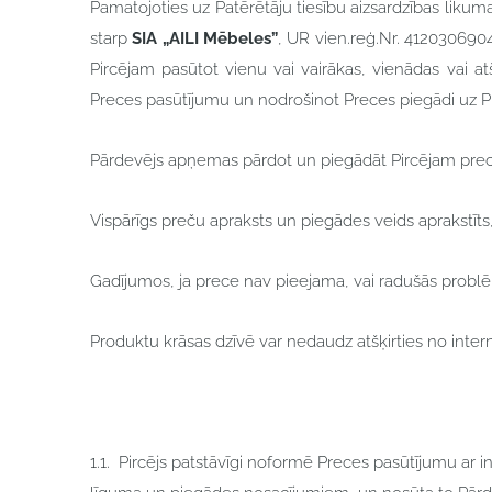
Pamatojoties uz Patērētāju tiesību aizsardzības liku
starp
SIA „AILI Mēbeles”
, UR vien.reģ.Nr. 412030690
Pircējam pasūtot vienu vai vairākas, vienādas vai a
Preces pasūtījumu un nodrošinot Preces piegādi uz Pi
Pārdevējs apņemas pārdot un piegādāt Pircējam preces
Vispārīgs preču apraksts un piegādes veids aprakstīts, 
Gadījumos, ja prece nav pieejama, vai radušās problē
Produktu krāsas dzīvē var nedaudz atšķirties no inte
1.1. Pircējs patstāvīgi noformē Preces pasūtījumu ar in