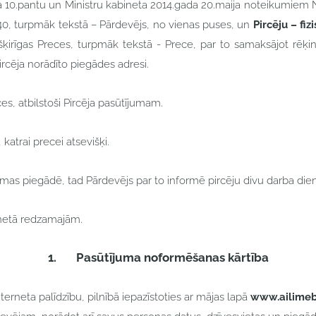
ma 10.pantu un Ministru kabineta 2014.gada 20.maija noteikumiem N
40, turpmāk tekstā – Pārdevējs, no vienas puses, un
Pircēju – fi
tšķirīgas Preces, turpmāk tekstā - Prece, par to samaksājot rēķ
rcēja norādīto piegādes adresi.
, atbilstoši Pircēja pasūtījumam.
katrai precei atsevišķi.
mas piegādē, tad Pārdevējs par to informē pircēju divu darba dien
rnetā redzamajām.
1.
Pasūtījuma noformēšanas kārtība
terneta palīdzību, pilnībā iepazīstoties ar mājas lapā
www.ailimeb