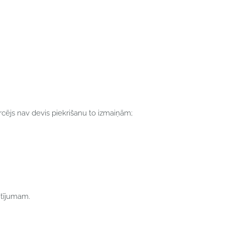
rcējs nav devis piekrišanu to izmaiņām;
sūtījumam.