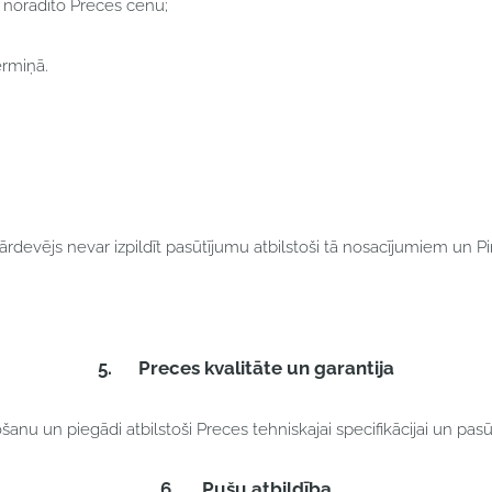
ā norādīto Preces cenu;
ermiņā.
ārdevējs nevar izpildīt pasūtījumu atbilstoši tā nosacījumiem un Pi
5.
Preces kvalitāte un garantija
ošanu un piegādi atbilstoši Preces tehniskajai specifikācijai un pa
6.
Pušu atbildība