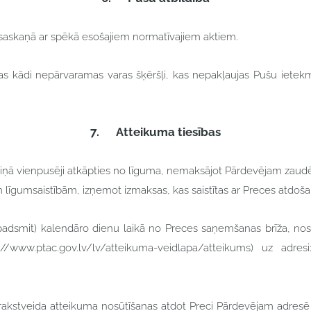
gas saskaņā ar spēkā esošajiem normatīvajiem aktiem.
s kādi nepārvaramas varas šķēršļi, kas nepakļaujas Pušu ietekmei
7.
Atteikuma tiesības
termiņā vienpusēji atkāpties no līguma, nemaksājot Pārdevējam zau
m līgumsaistībām, izņemot izmaksas, kas saistītas ar Preces atdoš
etrpadsmit) kalendāro dienu laikā no Preces saņemšanas brīža, n
/www.ptac.gov.lv/lv/atteikuma-veidlapa/atteikums) uz adres
c rakstveida atteikuma nosūtīšanas atdot Preci Pārdevējam adresē 